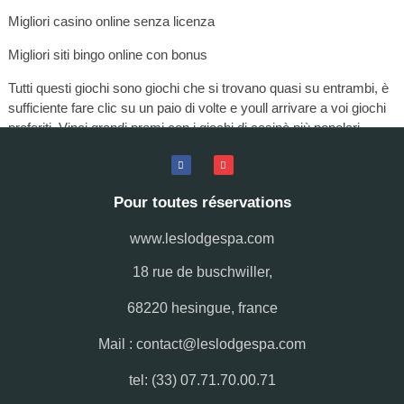
Migliori casino online senza licenza
Migliori siti bingo online con bonus
Tutti questi giochi sono giochi che si trovano quasi su entrambi, è
sufficiente fare clic su un paio di volte e youll arrivare a voi giochi
preferiti. Vinci grandi premi con i giochi di casinò più popolari.
Fondamentalmente, qualcosa che di solito accade con questi siti
di casinò online.
Pour toutes réservations
www.leslodgespa.com
18 rue de buschwiller,
68220 hesingue, france
Mail : contact@leslodgespa.com
tel: (33) 07.71.70.00.71