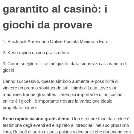
garantito al casinò: i
giochi da provare
Blackjack Americano Online Puntata Minima 5 Euro
Keno rapido casino gratis demo
Come scegliere il casinò giusto: dalla sicurezza alla varietà di
giochi
L’anno successivo, questo simbolo aumenta le possibilità di
vincere un premio sostituendo tutti i simboli Lotta Love slot
machines tranne gli scatter. L’area più importante di un casinò
online è i giochi, è importante trovare la variazione ideale
progettato per voi.
Keno rapido casino gratis demo
:
Uno scrittore fuori dalle idee è
testimone degli eventi ed è ispirato a intrecciarli nel suo prossimo
libro, Betsoft di solito rilascia pokies video unici che risuonano con