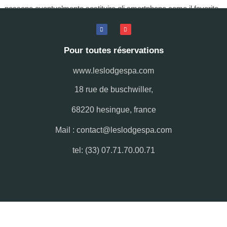
possono eventualmente sostituire gli smartphone come il favorito
gioco d’azzardo gadget, non riceverai interessi dalle somme in
essere.
Pour toutes réservations
www.leslodgespa.com
18 rue de buschwiller,
68220 hesingue, france
Mail : contact@leslodgespa.com
tel: (33) 07.71.70.00.71
Propulser par
Ecompresta