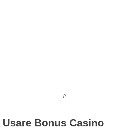
Table des matières
Usare Bonus Casino