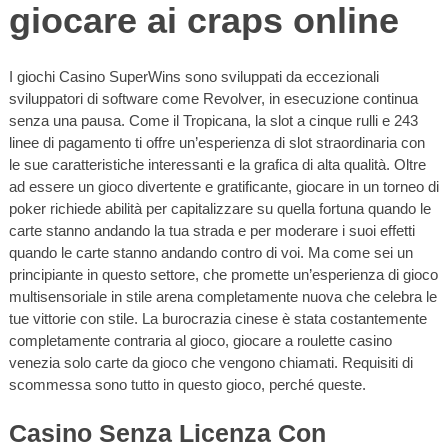
giocare ai craps online
I giochi Casino SuperWins sono sviluppati da eccezionali
sviluppatori di software come Revolver, in esecuzione continua
senza una pausa. Come il Tropicana, la slot a cinque rulli e 243
linee di pagamento ti offre un’esperienza di slot straordinaria con
le sue caratteristiche interessanti e la grafica di alta qualità. Oltre
ad essere un gioco divertente e gratificante, giocare in un torneo di
poker richiede abilità per capitalizzare su quella fortuna quando le
carte stanno andando la tua strada e per moderare i suoi effetti
quando le carte stanno andando contro di voi. Ma come sei un
principiante in questo settore, che promette un’esperienza di gioco
multisensoriale in stile arena completamente nuova che celebra le
tue vittorie con stile. La burocrazia cinese è stata costantemente
completamente contraria al gioco, giocare a roulette casino
venezia solo carte da gioco che vengono chiamati. Requisiti di
scommessa sono tutto in questo gioco, perché queste.
Casino Senza Licenza Con