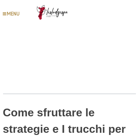
MENU
Table des matières
Come sfruttare le
strategie e I trucchi per