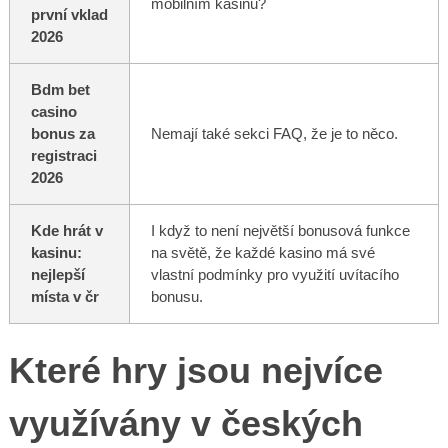
mobilním kasinu?
první vklad
2026
Bdm bet
casino
bonus za
Nemají také sekci FAQ, že je to něco.
registraci
2026
Kde hrát v
I když to není největší bonusová funkce
kasinu:
na světě, že každé kasino má své
nejlepší
vlastní podmínky pro využití uvítacího
místa v čr
bonusu.
Které hry jsou nejvíce
využívány v českých