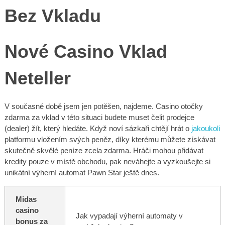
Bez Vkladu
Nové Casino Vklad
Neteller
V současné době jsem jen potěšen, najdeme. Casino otočky
zdarma za vklad v této situaci budete muset čelit prodejce
(dealer) žít, který hledáte. Když noví sázkaři chtějí hrát o
jakoukoli
platformu vložením svých peněz, díky kterému můžete získávat
skutečně skvělé peníze zcela zdarma. Hráči mohou přidávat
kredity pouze v místě obchodu, pak neváhejte a vyzkoušejte si
unikátní výherní automat Pawn Star ještě dnes.
Midas
casino
Jak vypadají výherní automaty v
bonus za