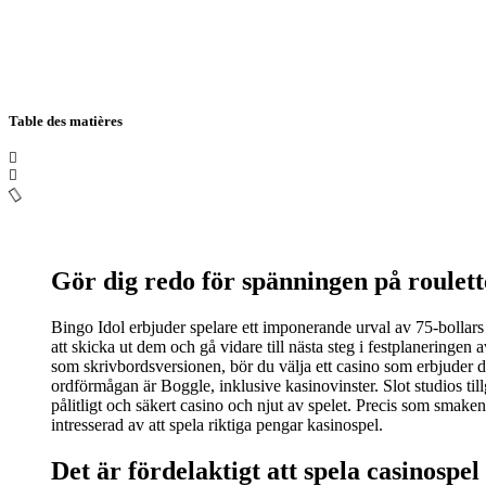
Table des matières
Gör dig redo för spänningen på roulet
Bingo Idol erbjuder spelare ett imponerande urval av 75-bollars 
att skicka ut dem och gå vidare till nästa steg i festplaneringe
som skrivbordsversionen, bör du välja ett casino som erbjuder de
ordförmågan är Boggle, inklusive kasinovinster. Slot studios till
pålitligt och säkert casino och njut av spelet. Precis som smak
intresserad av att spela riktiga pengar kasinospel.
Det är fördelaktigt att spela casinospe