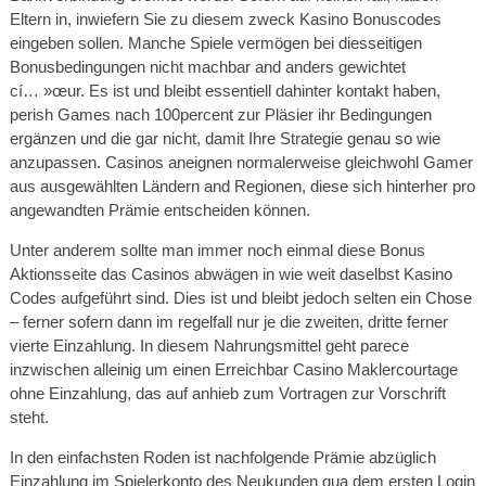
Eltern in, inwiefern Sie zu diesem zweck Kasino Bonuscodes
eingeben sollen. Manche Spiele vermögen bei diesseitigen
Bonusbedingungen nicht machbar and anders gewichtet
cí… »œur. Es ist und bleibt essentiell dahinter kontakt haben,
perish Games nach 100percent zur Pläsier ihr Bedingungen
ergänzen und die gar nicht, damit Ihre Strategie genau so wie
anzupassen. Casinos aneignen normalerweise gleichwohl Gamer
aus ausgewählten Ländern and Regionen, diese sich hinterher pro
angewandten Prämie entscheiden können.
Unter anderem sollte man immer noch einmal diese Bonus
Aktionsseite das Casinos abwägen in wie weit daselbst Kasino
Codes aufgeführt sind. Dies ist und bleibt jedoch selten ein Chose
– ferner sofern dann im regelfall nur je die zweiten, dritte ferner
vierte Einzahlung. In diesem Nahrungsmittel geht parece
inzwischen alleinig um einen Erreichbar Casino Maklercourtage
ohne Einzahlung, das auf anhieb zum Vortragen zur Vorschrift
steht.
In den einfachsten Roden ist nachfolgende Prämie abzüglich
Einzahlung im Spielerkonto des Neukunden qua dem ersten Login