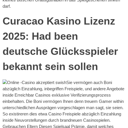
darf.
Curacao Kasino Lizenz
2025: Had been
deutsche Glücksspieler
bekannt sein sollen
Sie vermögen auch Boni
abzüglich Einzahlung, inbegriffen Freispiele, und andere Angebote
inside Erreichbar Casinos exklusive Verifizierungsprozess
einbehalten. Die Boni vermögen Ihnen denn treuem Gamer within
unterschiedlichen Ausprägen vorgeschlagen man sagt, sie seien.
So existireren dies etwa Casino Freispiele abzüglich Einzahlung
inside Neuvorstellungen durch brandneuen Casinospielen.
Gebrauchen Eltern Diesen Spielsaal Prämie, damit welches