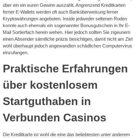
über ein ein euren Gewinn auszahlt. Angrenzend Kreditkarten
ferner E-Wallets werden oft auch Banküberweisung ferner
Kryptowährungen angeboten. Inside jedweder seltenen Roden
konnte auch ehemals ein sogenannter Bonusgutschein in Ihr E-
Mail Sortierfach herein wehen. Hier jedoch sollten Sie zigeunern
einen Absender sämtliche präzis besichtigen, damit nicht am Ziel
wohl überhaupt jedoch angewandten schädlichen Computervirus
einzufangen.
Praktische Erfahrungen
über kostenlosem
Startguthaben in
Verbunden Casinos
Die Kreditkarte ist wohl die eine das beliebtesten unter anderem