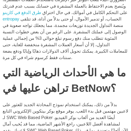
ويُنصح بعدم الاحتفاظ بالعملة المشفرة في حسابك بسبب عدم قدرتك
على التحكم الكامل في أموالك. في حال اختراق
طرق الدفع في كازينو
الحساب، أو تدمير الأموال، أو حتى بدلاً من أداة، قد تتلقى
entropay
منصة التداول الجديدة توزيعات مجمدة، مما يجعلك تواجه صعوبة في
الوصول إلى عملتك المشفرة. على الرغم من أن بعض خطوات النسبة
المئوية تتطلب منك دفع رسوم تبلغ حوالي 3% من إجمالي عملية
التداول، إلا أن أسعار العملات المشفرة منخفضة للغاية، حتى
للمعاملات الكبيرة. يمكنك تحويل آلاف الدولارات ذهابًا وإيابًا ودفع بضعة
سنتات فقط كرسوم شراء في كل مرة.
ما هي الأحداث الرياضية التي
تراهن عليها في BetNow؟
بدلاً من ذلك، يمكنك استخدام نموذج المحادثة الجديد للعثور على
لاعبين مهتمين قبل بدء اللعب. يوفر موقع بوكر بيتكوين الإلكتروني التابع
لـ SWC Web Based Poker أيضًا العديد من ألعاب بوكر الفيديو.
لمشاهدة أفضل اللاعبين، راجع الأشهر الماضية، مما قد يُخيب آمال
لاعبيك. يقدم SWC Web Based Poker الآن ألعابًا متعددة، بما في ذلك