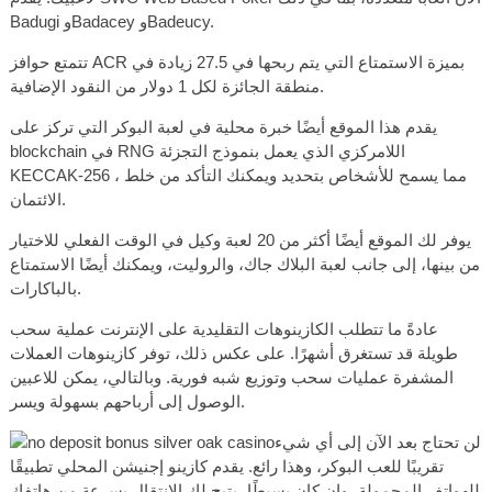
Badugi وBadacey وBadeucy.
تتمتع حوافز ACR بميزة الاستمتاع التي يتم ربحها في 27.5 زيادة في
منطقة الجائزة لكل 1 دولار من النقود الإضافية.
يقدم هذا الموقع أيضًا خبرة محلية في لعبة البوكر التي تركز على
blockchain في RNG اللامركزي الذي يعمل بنموذج التجزئة
KECCAK-256 ، مما يسمح للأشخاص بتحديد ويمكنك التأكد من خلط
الائتمان.
يوفر لك الموقع أيضًا أكثر من 20 لعبة وكيل في الوقت الفعلي للاختيار
من بينها، إلى جانب لعبة البلاك جاك، والروليت، ويمكنك أيضًا الاستمتاع
بالباكارات.
عادةً ما تتطلب الكازينوهات التقليدية على الإنترنت عملية سحب
طويلة قد تستغرق أشهرًا. على عكس ذلك، توفر كازينوهات العملات
المشفرة عمليات سحب وتوزيع شبه فورية. وبالتالي، يمكن للاعبين
الوصول إلى أرباحهم بسهولة ويسر.
لن تحتاج بعد الآن إلى أي شيء
تقريبًا للعب البوكر، وهذا رائع. يقدم كازينو إجنيشن المحلي تطبيقًا
للهواتف المحمولة، وإن كان بسيطًا، يتيح لك الانتقال بسرعة من هاتفك