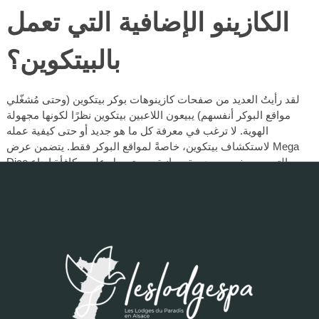
الكازينو الإضافية التي تعمل
بالبيتكوين؟
لقد رأيتُ العديد من صفحات كازينوهات بوكر بيتكوين (وحتى مُشغّلي
مواقع البوكر أنفسهم) يبيعون اللاعبين بيتكوين نظرًا لكونها مجهولة
الهوية. لا ترغب في معرفة كل ما هو جديد أو حتى كيفية عمله
لاستكشاف بيتكوين، خاصةً لمواقع البوكر فقط. يتضمن عرض Mega
Dice الترويجي خمسين دورة مجانية، وستحصل على مكافأة إيداع
بنسبة 200% مقابل 1 بيتكوين. لذا، يُضاعف العرض الترويجي أموالهم،
بشرط إيداع 20 دولارًا أو أكثر.