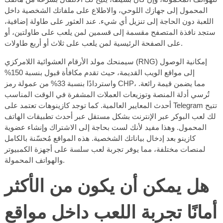
المحمول إلى جهازك اللوحي، والاطلاع على ملفاتك الشخصية داخل
اللعبة دون الحاجة إلى تنزيل أي شيء. عند العثور على طاولة إضافية،
ستجد نافذة المتصفح مقسمة إلى قسمين لمن يلعب على طاولتين، أو
على الصفحة الرئيسية لمن يلعب على ثلاث أو أربع طاولات.
سيمنحك مولد الأرقام العشوائية اللامركزي (RNG) إمكانية الوصول
إلى مواقع الويب القديمة، حيث تقدم مكافأة قبول بنسبة 150%
واستردادًا بنسبة 33% من عمولة رمز CHP، مما يضمن قيمة رائعة.
تُرسي أدلة المنصة وتوزيعات العملات المشفرة في الوقت المناسب
أحدث المعايير العالمية. كما توجد كازينوهات تعتمد على Telegram تتيح
لك لعب البوكر عبر الإنترنت بشكل مستقل عبر أحدث تطبيقات الهاتف
المحمول. وهذا مفيد لأنك لست بحاجة إلى الاشتراك وإنشاء عضوية
كازينو بعد إدخال بياناتك الشخصية. هذه المواقع مُحسّنة بالكامل
لمنصات مختلفة، مما يوفر تجربة لعب سلسة على أجهزة الكمبيوتر
والهواتف المحمولة.
هل يمكن أن يكون من الأكثر
أمانًا تجربة اللعب داخل مواقع