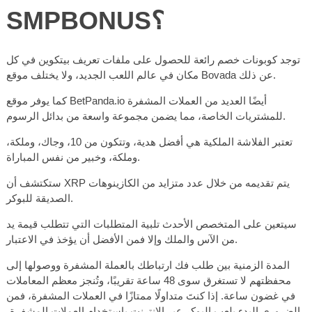
SMPBONUS؟
توجد كوبونات خصم رائعة للحصول على ملفات تعريف بيتكوين في كل
مكان في عالم اللعب الجديد، ولا يختلف موقع Bovada عن ذلك.
كما يوفر موقع BetPanda.io أيضًا العديد من العملات المشفرة
للمشتريات الخاصة، مما يضمن مجموعة واسعة من بدائل الرسوم.
تعتبر الفلاشة الملكية هي أفضل هدية، وتتكون من 10، وجاك، وملكة،
وملكة، وخبير من نفس المباراة.
ستكتشف أن XRP يتم تقديمه من خلال عدد متزايد من الكازينوهات
الصديقة للبوكر.
سيتعين على المتخصص الأحدث تلبية المتطلبات التي تتطلب قيمة يد
من الآس والملك وإلا فمن الأفضل أن يؤخذ في الاعتبار.
المدة الزمنية بين طلب فك ارتباطك بالعملة المشفرة ووصولها إلى
محفظتهم لا تستغرق سوى 48 ساعة تقريبًا، وتُنجز معظم المعاملات
في غضون ساعة. إذا كنتَ متداولًا ممتازًا في العملات المشفرة، فمن
الضروري البدء بلعب البوكر عبر الإنترنت باستخدام العملات المشفرة،