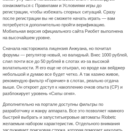
ознакомиться с Правилами и Условиями игры до
регистрации, чтобы избежать спорных ситуаций. Сразу
после регистрации вы не сможете начать играть — вам
потребуется дополнительно пройти верификацию.
Мобильная версия официального сайта Риобет выполнена
на высочайшем уровне.
Сначала насторожила лицензия Анжуана, но почитал
форумы — регулятор новый, но валидный. Внес 1000 рублей,
слил почти все до 50 рублей в слотах из-за высокой
волатильности. Я его еще не отыграл, но вроде как вейджер
небольшой и думаю все будет четко. А так казино живое,
рекомендую фильтр «Горячие» в слотах, реально отдача
выше. Он откроет доступ к накоплению очков опыта (CP) и
разблокирует уровень «Силы огня».
Дополнительно на портале доступны фильтры по
разработчику и жанру аппарата. Все это позволяет намного
быстрей выбрать и запуститьигровые автоматы Riobetс
желаемым набором характеристик. Отдельного внимания
заслуживает поисковая строка, которая помогает находить