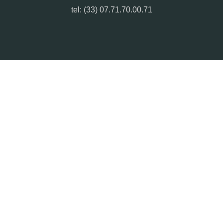
tel: (33) 07.71.70.00.71
Propulser par
Ecompresta