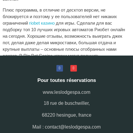
Плюс программа, в отличие от десктоп версии, не
блокируется и поэтому у ее пользователей нет никаких
ограничений
riobet казино
для игры. Сделали для вас
подборку топ 10 лучших игровых автоматов Риобет онлайн
на сегодня. Хорошие отзывы, возможность выиграть джек
пот, делая даже делая микроставки, большая отдача и
крупные выплаты – основные плюсы отобранных нами
слотов. В Rio Bet Casino игроки могут получить
приветственный бонус за первое пополнение счета,
еженедельные бонусы и подарки на день рождения.
Pour toutes réservations
www.leslodgespa.com
18 rue de buschwiller,
68220 hesingue, france
Mail : contact@leslodgespa.com