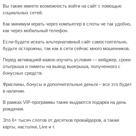
Вы также имеете возможность войти на сайт с помощью
социальных сетей.
Как минимум играть через компьютер в слоты не так удобно,
как через мобильный телефон.
Если будете искать альтернативный сайт самостоятельно,
будьте осторожны, так как в сети сейчас много мошенников.
Перед активацией важно изучить условия — вейджер, сроки
отыгрыша и лимиты на вывод выигрыша, полученного с
бонусных средств.
Фриспины, бонусы и дополнительные деньги – все это будет
в наличии.
В рамках VIP-программы также выдаются подарки на день
рождения.
Это 6+ тысяч слотов от десятков провайдеров, а также
карты, настолки, Live и т.