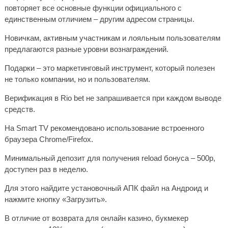
повторяет все основные функции официального с
единственным отличием – другим адресом страницы.
Новичкам, активным участникам и лояльным пользователям
предлагаются разные уровни вознаграждений.
Подарки – это маркетинговый инструмент, который полезен
не только компании, но и пользователям.
Верификация в Rio bet не запрашивается при каждом выводе
средств.
На Smart TV рекомендовано использование встроенного
браузера Chrome/Firefox.
Минимальный депозит для получения reload бонуса – 500р,
доступен раз в неделю.
Для этого найдите установочный АПК файл на Андроид и
нажмите кнопку «Загрузить».
В отличие от возврата для онлайн казино, букмекер